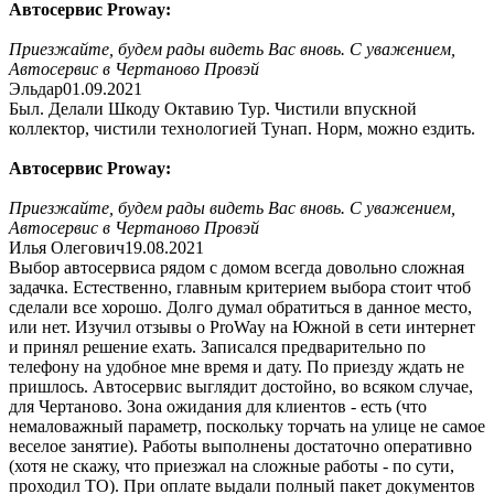
Автосервис Proway:
Приезжайте, будем рады видеть Вас вновь. С уважением,
Автосервис в Чертаново Провэй
Эльдар
01.09.2021
Был. Делали Шкоду Октавию Тур. Чистили впускной
коллектор, чистили технологией Тунап. Норм, можно ездить.
Автосервис Proway:
Приезжайте, будем рады видеть Вас вновь. С уважением,
Автосервис в Чертаново Провэй
Илья Олегович
19.08.2021
Выбор автосервиса рядом с домом всегда довольно сложная
задачка. Естественно, главным критерием выбора стоит чтоб
сделали все хорошо. Долго думал обратиться в данное место,
или нет. Изучил отзывы о ProWay на Южной в сети интернет
и принял решение ехать. Записался предварительно по
телефону на удобное мне время и дату. По приезду ждать не
пришлось. Автосервис выглядит достойно, во всяком случае,
для Чертаново. Зона ожидания для клиентов - есть (что
немаловажный параметр, поскольку торчать на улице не самое
веселое занятие). Работы выполнены достаточно оперативно
(хотя не скажу, что приезжал на сложные работы - по сути,
проходил ТО). При оплате выдали полный пакет документов