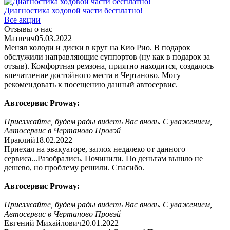
Диагностика ходовой части бесплатно!
Все акции
Отзывы о нас
Матвеич
05.03.2022
Менял колоди и диски в круг на Кио Рио. В подарок
обслужили направляющие суппортов (ну как в подарок за
отзыв). Комфортная ремзона, приятно находится, создалось
впечатление достойного места в Чертаново. Могу
рекомендовать к посещению данный автосервис.
Автосервис Proway:
Приезжайте, будем рады видеть Вас вновь. С уважением,
Автосервис в Чертаново Провэй
Ираклий
18.02.2022
Приехал на эвакуаторе, заглох недалеко от данного
сервиса...Разобрались. Починили. По деньгам вышло не
дешево, но проблему решили. Спасибо.
Автосервис Proway:
Приезжайте, будем рады видеть Вас вновь. С уважением,
Автосервис в Чертаново Провэй
Евгений Михайлович
20.01.2022