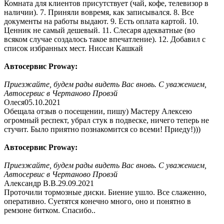
Комната для клиентов присутствует (чай, кофе, телевизор в
наличии). 7. Приняли вовремя, как записывался. 8. Все
документы на работы выдают. 9. Есть оплата картой. 10.
Ценник не самый дешевый. 11. Слесаря адекватные (во
всяком случае создалось такое впечатление). 12. Добавил с
список избранных мест. Ниссан Кашкай
Автосервис Proway:
Приезжайте, будем рады видеть Вас вновь. С уважением,
Автосервис в Чертаново Провэй
Олеся
05.10.2021
Обещала отзыв о посещении, пишу) Мастеру Алексею
огромный респект, убрал стук в подвеске, ничего теперь не
стучит. Было приятно познакомится со всеми! Приеду!)))
Автосервис Proway:
Приезжайте, будем рады видеть Вас вновь. С уважением,
Автосервис в Чертаново Провэй
Александр В.В.
29.09.2021
Проточили тормозные диски. Биение ушло. Все слаженно,
оперативно. Суетятся конечно много, оно и понятно в
ремзоне битком. Спасибо..