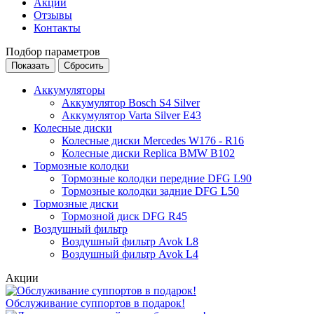
Акции
Отзывы
Контакты
Подбор параметров
Аккумуляторы
Аккумулятор Bosch S4 Silver
Аккумулятор Varta Silver E43
Колесные диски
Колесные диски Mercedes W176 - R16
Колесные диски Replica BMW B102
Тормозные колодки
Тормозные колодки передние DFG L90
Тормозные колодки задние DFG L50
Тормозные диски
Тормозной диск DFG R45
Воздушный фильтр
Воздушный фильтр Avok L8
Воздушный фильтр Avok L4
Акции
Обслуживание суппортов в подарок!