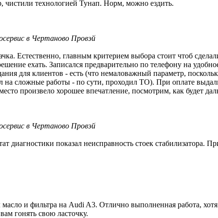
, чистили технологией Тунап. Норм, можно ездить.
осервис в Чертаново Провэй
чка. Естественно, главным критерием выбора стоит чтоб сделали
шение ехать. Записался предварительно по телефону на удобное
ания для клиентов - есть (что немаловажный параметр, поскольку
л на сложные работы - по сути, проходил ТО). При оплате выдал
 место произвело хорошее впечатление, посмотрим, как будет дал
осервис в Чертаново Провэй
тат диагностики показал неисправность стоек стабилизатора. При
масло и фильтра на Audi A3. Отлично выполненная работа, хотя 
 вам гонять свою ласточку.