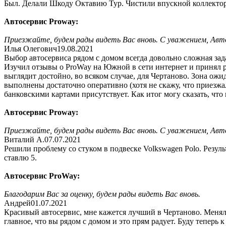
Был. Делали Шкоду Октавию Тур. Чистили впускной коллектор
Автосервис Proway:
Приезжайте, будем рады видеть Вас вновь. С уважением, Авт
Илья Олегович
19.08.2021
Выбор автосервиса рядом с домом всегда довольно сложная зада
Изучил отзывы о ProWay на Южной в сети интернет и принял ре
выглядит достойно, во всяком случае, для Чертаново. Зона ожид
выполнены достаточно оперативно (хотя не скажу, что приезжа
банковскими картами присутствует. Как итог могу сказать, что
Автосервис Proway:
Приезжайте, будем рады видеть Вас вновь. С уважением, Авт
Виталий А.
07.07.2021
Решили проблему со стуком в подвеске Volkswagen Polo. Резуль
ставлю 5.
Автосервис ProWay:
Благодарим Вас за оценку, будем рады видеть Вас вновь.
Андрей
01.07.2021
Красивый автосервис, мне кажется лучший в Чертаново. Менял 
главное, что вы рядом с домом и это прям радует. Буду теперь к