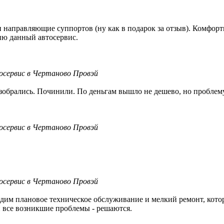
 направляющие суппортов (ну как в подарок за отзыв). Комфортн
ию данный автосервис.
осервис в Чертаново Провэй
.Разобрались. Починили. По деньгам вышло не дешево, но пробле
осервис в Чертаново Провэй
осервис в Чертаново Провэй
дим плановое техническое обслуживание и мелкий ремонт, кото
и все возникшие проблемы - решаются.