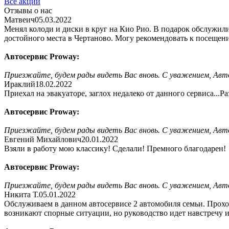
Все акции
Отзывы о нас
Матвеич
05.03.2022
Менял колоди и диски в круг на Кио Рио. В подарок обслужили
достойного места в Чертаново. Могу рекомендовать к посещен
Автосервис Proway:
Приезжайте, будем рады видеть Вас вновь. С уважением, Авт
Ираклий
18.02.2022
Приехал на эвакуаторе, заглох недалеко от данного сервиса..
Автосервис Proway:
Приезжайте, будем рады видеть Вас вновь. С уважением, Авт
Евгений Михайлович
20.01.2022
Взяли в работу мою классику! Сделали! Премного благодарен!
Автосервис Proway:
Приезжайте, будем рады видеть Вас вновь. С уважением, Авт
Никита Т.
05.01.2022
Обслуживаем в данном автосервисе 2 автомобиля семьи. Прохо
возникают спорные ситуации, но руководство идет навстречу 