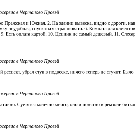
осервис в Чертаново Провэй
о Пражская и Южная. 2. На здании вывеска, видно с дороги, нав
иемку неудобная, спускаться страшновато. 6. Комната для клиентов
9. Есть оплата картой. 10. Ценник не самый дешевый. 11. Слесар
осервис в Чертаново Провэй
еспект, убрал стук в подвеске, ничего теперь не стучит. Было 
осервис в Чертаново Провэй
тивно. Суетятся конечно много, оно и понятно в ремзоне битко
осервис в Чертаново Провэй