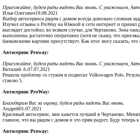
Приезжайте, будем рады видеть Вас вновь. С уважением, Авт
Илья Олегович
19.08.2021
Выбор автосервиса рядом с домом всегда довольно сложная зада
Изучил отзывы о ProWay на Южной в сети интернет и принял ре
выглядит достойно, во всяком случае, для Чертаново. Зона ожид
выполнены достаточно оперативно (хотя не скажу, что приезжа
банковскими картами присутствует. Как итог могу сказать, что
Автосервис Proway:
Приезжайте, будем рады видеть Вас вновь. С уважением, Авт
Виталий А.
07.07.2021
Решили проблему со стуком в подвеске Volkswagen Polo. Резуль
ставлю 5.
Автосервис ProWay:
Благодарим Вас за оценку, будем рады видеть Вас вновь.
Андрей
01.07.2021
Красивый автосервис, мне кажется лучший в Чертаново. Менял 
главное, что вы рядом с домом и это прям радует. Буду теперь к
Автосервис Proway: