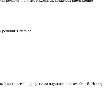
ая ремзона, приятно находится, создалось впечатление
му решили. Спасибо.
рый возникает в процессе эксплуатации автомобилей. Иногда