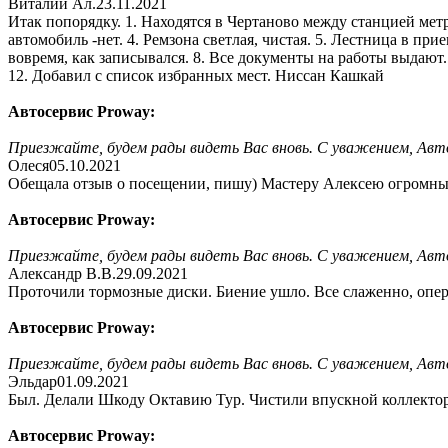
Виталий Ал.
23.11.2021
Итак попорядку. 1. Находятся в Чертаново между станцией метр
автомобиль -нет. 4. Ремзона светлая, чистая. 5. Лестница в пр
вовремя, как записывался. 8. Все документы на работы выдают. 
12. Добавил с список избранных мест. Ниссан Кашкай
Автосервис Proway:
Приезжайте, будем рады видеть Вас вновь. С уважением, Авт
Олеся
05.10.2021
Обещала отзыв о посещении, пишу) Мастеру Алексею огромный р
Автосервис Proway:
Приезжайте, будем рады видеть Вас вновь. С уважением, Авт
Александр В.В.
29.09.2021
Проточили тормозные диски. Биение ушло. Все слаженно, опера
Автосервис Proway:
Приезжайте, будем рады видеть Вас вновь. С уважением, Авт
Эльдар
01.09.2021
Был. Делали Шкоду Октавию Тур. Чистили впускной коллектор
Автосервис Proway: