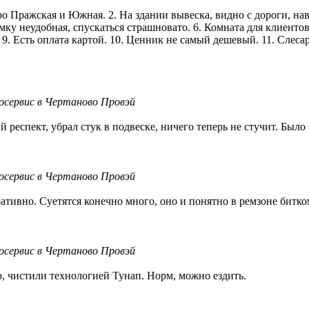
о Пражская и Южная. 2. На здании вывеска, видно с дороги, нав
иемку неудобная, спускаться страшновато. 6. Комната для клиентов
9. Есть оплата картой. 10. Ценник не самый дешевый. 11. Слесар
осервис в Чертаново Провэй
еспект, убрал стук в подвеске, ничего теперь не стучит. Было 
осервис в Чертаново Провэй
тивно. Суетятся конечно много, оно и понятно в ремзоне битко
осервис в Чертаново Провэй
, чистили технологией Тунап. Норм, можно ездить.