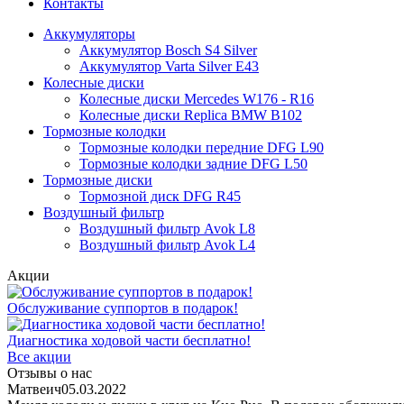
Контакты
Аккумуляторы
Аккумулятор Bosch S4 Silver
Аккумулятор Varta Silver E43
Колесные диски
Колесные диски Mercedes W176 - R16
Колесные диски Replica BMW B102
Тормозные колодки
Тормозные колодки передние DFG L90
Тормозные колодки задние DFG L50
Тормозные диски
Тормозной диск DFG R45
Воздушный фильтр
Воздушный фильтр Avok L8
Воздушный фильтр Avok L4
Акции
Обслуживание суппортов в подарок!
Диагностика ходовой части бесплатно!
Все акции
Отзывы о нас
Матвеич
05.03.2022