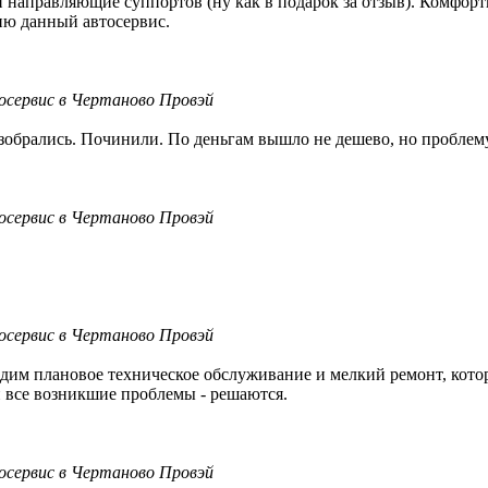
 направляющие суппортов (ну как в подарок за отзыв). Комфортн
ию данный автосервис.
осервис в Чертаново Провэй
.Разобрались. Починили. По деньгам вышло не дешево, но пробле
осервис в Чертаново Провэй
осервис в Чертаново Провэй
дим плановое техническое обслуживание и мелкий ремонт, кото
и все возникшие проблемы - решаются.
осервис в Чертаново Провэй