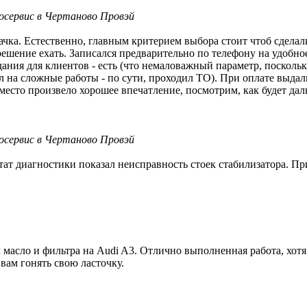
осервис в Чертаново Провэй
чка. Естественно, главным критерием выбора стоит чтоб сделали
шение ехать. Записался предварительно по телефону на удобное
ания для клиентов - есть (что немаловажный параметр, поскольку
л на сложные работы - по сути, проходил ТО). При оплате выдал
 место произвело хорошее впечатление, посмотрим, как будет дал
осервис в Чертаново Провэй
тат диагностики показал неисправность стоек стабилизатора. При
масло и фильтра на Audi A3. Отлично выполненная работа, хотя 
 вам гонять свою ласточку.