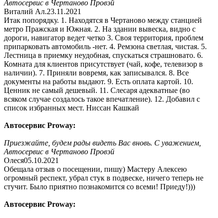
Автосервис в Чертаново Провэй
Виталий Ал.
23.11.2021
Итак попорядку. 1. Находятся в Чертаново между станцией
метро Пражская и Южная. 2. На здании вывеска, видно с
дороги, навигатор ведет четко 3. Своя территория, проблем
припарковать автомобиль -нет. 4. Ремзона светлая, чистая. 5.
Лестница в приемку неудобная, спускаться страшновато. 6.
Комната для клиентов присутствует (чай, кофе, телевизор в
наличии). 7. Приняли вовремя, как записывался. 8. Все
документы на работы выдают. 9. Есть оплата картой. 10.
Ценник не самый дешевый. 11. Слесаря адекватные (во
всяком случае создалось такое впечатление). 12. Добавил с
список избранных мест. Ниссан Кашкай
Автосервис Proway:
Приезжайте, будем рады видеть Вас вновь. С уважением,
Автосервис в Чертаново Провэй
Олеся
05.10.2021
Обещала отзыв о посещении, пишу) Мастеру Алексею
огромный респект, убрал стук в подвеске, ничего теперь не
стучит. Было приятно познакомится со всеми! Приеду!)))
Автосервис Proway: