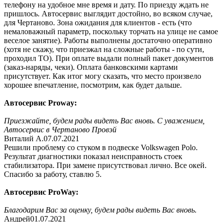
телефону на удобное мне время и дату. По приезду ждать не
пришлось. Автосервис выглядит достойно, во всяком случае,
для Чертаново. Зона ожидания для клиентов - есть (что
немаловажный параметр, поскольку торчать на улице не самое
веселое занятие). Работы выполнены достаточно оперативно
(хотя не скажу, что приезжал на сложные работы - по сути,
проходил ТО). При оплате выдали полный пакет документов
(заказ-наряды, чеки). Оплата банковскими картами
присутствует. Как итог могу сказать, что место произвело
хорошее впечатление, посмотрим, как будет дальше.
Автосервис Proway:
Приезжайте, будем рады видеть Вас вновь. С уважением,
Автосервис в Чертаново Провэй
Виталий А.
07.07.2021
Решили проблему со стуком в подвеске Volkswagen Polo.
Результат диагностики показал неисправность стоек
стабилизатора. При замене присутствовал лично. Все окей.
Спасибо за работу, ставлю 5.
Автосервис ProWay:
Благодарим Вас за оценку, будем рады видеть Вас вновь.
Андрей
01.07.2021