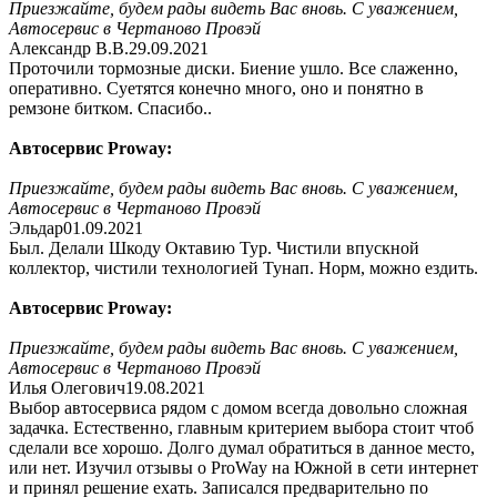
Приезжайте, будем рады видеть Вас вновь. С уважением,
Автосервис в Чертаново Провэй
Александр В.В.
29.09.2021
Проточили тормозные диски. Биение ушло. Все слаженно,
оперативно. Суетятся конечно много, оно и понятно в
ремзоне битком. Спасибо..
Автосервис Proway:
Приезжайте, будем рады видеть Вас вновь. С уважением,
Автосервис в Чертаново Провэй
Эльдар
01.09.2021
Был. Делали Шкоду Октавию Тур. Чистили впускной
коллектор, чистили технологией Тунап. Норм, можно ездить.
Автосервис Proway:
Приезжайте, будем рады видеть Вас вновь. С уважением,
Автосервис в Чертаново Провэй
Илья Олегович
19.08.2021
Выбор автосервиса рядом с домом всегда довольно сложная
задачка. Естественно, главным критерием выбора стоит чтоб
сделали все хорошо. Долго думал обратиться в данное место,
или нет. Изучил отзывы о ProWay на Южной в сети интернет
и принял решение ехать. Записался предварительно по