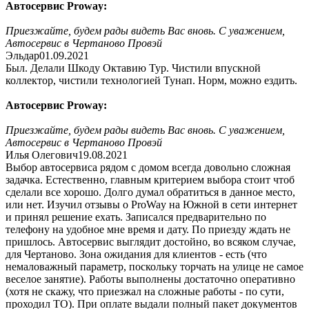
Автосервис Proway:
Приезжайте, будем рады видеть Вас вновь. С уважением,
Автосервис в Чертаново Провэй
Эльдар
01.09.2021
Был. Делали Шкоду Октавию Тур. Чистили впускной
коллектор, чистили технологией Тунап. Норм, можно ездить.
Автосервис Proway:
Приезжайте, будем рады видеть Вас вновь. С уважением,
Автосервис в Чертаново Провэй
Илья Олегович
19.08.2021
Выбор автосервиса рядом с домом всегда довольно сложная
задачка. Естественно, главным критерием выбора стоит чтоб
сделали все хорошо. Долго думал обратиться в данное место,
или нет. Изучил отзывы о ProWay на Южной в сети интернет
и принял решение ехать. Записался предварительно по
телефону на удобное мне время и дату. По приезду ждать не
пришлось. Автосервис выглядит достойно, во всяком случае,
для Чертаново. Зона ожидания для клиентов - есть (что
немаловажный параметр, поскольку торчать на улице не самое
веселое занятие). Работы выполнены достаточно оперативно
(хотя не скажу, что приезжал на сложные работы - по сути,
проходил ТО). При оплате выдали полный пакет документов