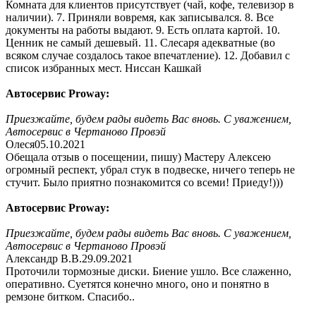
Комната для клиентов присутствует (чай, кофе, телевизор в
наличии). 7. Приняли вовремя, как записывался. 8. Все
документы на работы выдают. 9. Есть оплата картой. 10.
Ценник не самый дешевый. 11. Слесаря адекватные (во
всяком случае создалось такое впечатление). 12. Добавил с
список избранных мест. Ниссан Кашкай
Автосервис Proway:
Приезжайте, будем рады видеть Вас вновь. С уважением,
Автосервис в Чертаново Провэй
Олеся
05.10.2021
Обещала отзыв о посещении, пишу) Мастеру Алексею
огромный респект, убрал стук в подвеске, ничего теперь не
стучит. Было приятно познакомится со всеми! Приеду!)))
Автосервис Proway:
Приезжайте, будем рады видеть Вас вновь. С уважением,
Автосервис в Чертаново Провэй
Александр В.В.
29.09.2021
Проточили тормозные диски. Биение ушло. Все слаженно,
оперативно. Суетятся конечно много, оно и понятно в
ремзоне битком. Спасибо..