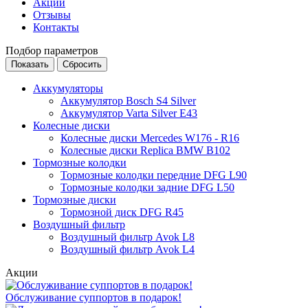
Акции
Отзывы
Контакты
Подбор параметров
Аккумуляторы
Аккумулятор Bosch S4 Silver
Аккумулятор Varta Silver E43
Колесные диски
Колесные диски Mercedes W176 - R16
Колесные диски Replica BMW B102
Тормозные колодки
Тормозные колодки передние DFG L90
Тормозные колодки задние DFG L50
Тормозные диски
Тормозной диск DFG R45
Воздушный фильтр
Воздушный фильтр Avok L8
Воздушный фильтр Avok L4
Акции
Обслуживание суппортов в подарок!