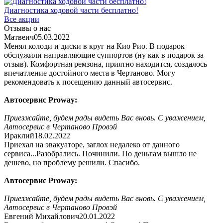
Диагностика ходовой части бесплатно!
Все акции
Отзывы о нас
Матвеич
05.03.2022
Менял колоди и диски в круг на Кио Рио. В подарок
обслужили направляющие суппортов (ну как в подарок за
отзыв). Комфортная ремзона, приятно находится, создалось
впечатление достойного места в Чертаново. Могу
рекомендовать к посещению данный автосервис.
Автосервис Proway:
Приезжайте, будем рады видеть Вас вновь. С уважением,
Автосервис в Чертаново Провэй
Ираклий
18.02.2022
Приехал на эвакуаторе, заглох недалеко от данного
сервиса...Разобрались. Починили. По деньгам вышло не
дешево, но проблему решили. Спасибо.
Автосервис Proway:
Приезжайте, будем рады видеть Вас вновь. С уважением,
Автосервис в Чертаново Провэй
Евгений Михайлович
20.01.2022